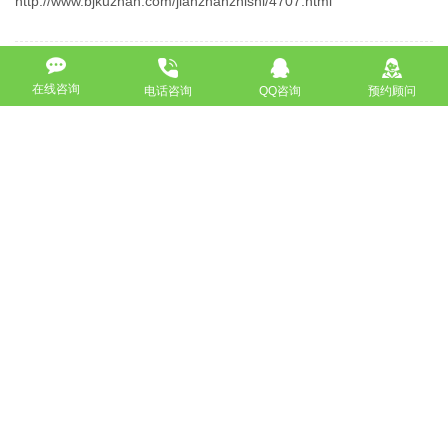
http://www.bjkuzhan.com/jianzhanzhishi/4707.html
上一篇：大城网站制作_网站建设_网站定制开发_北京网站建设公司
在线咨询
电话咨询
QQ咨询
预约顾问
下一篇：企业网站设计中如何解决网站兼容性问题
返回
免费获取策划方案及报价
联系专业的商务顾问，制定方案，专业设计，一对一咨询及其
报价详情
服务热线
18911184380