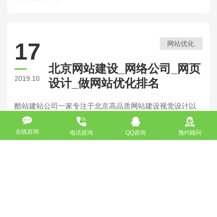
17
网站优化
北京网站建设_网络公司_网页
2019.10
设计_做网站优化排名
酷站建站公司一家专注于北京高品质网站建设视觉设计以
及程序开发的做网站优化提供商，多年来活跃于北京网站
建设、品牌形象网页设计、互动多媒体、SEO网站排名优
在线咨询
电话咨询
QQ咨询
预约顾问
化等各个领域。得益于团队的素养和良好合作，我们的产
品一贯重视勃然迸发的创意理念和客户回报率。我们坚
网站建设
网站优化
网站定制
信“设计提升品质”的理念，一直秉承国际化创作观念和富有
成效的专业操作。始终从市场的角度和客户的需求出发，
融合视觉美学及有效策略，提升企业与产品的内在品质，
为品牌创造独到的形象，拓展市场竞争空间与竞争优势。
17
网站优化