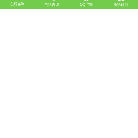
服务热线
在线咨询
电话咨询
QQ咨询
预约顾问
18911184380
高端网站定制
响应式网站
营销型网站
手机网站/微官网
电商/功能型网站
小程序开发
APP应用程序开发
更多请点击
我要定制网站