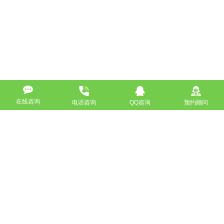
在线咨询
电话咨询
QQ咨询
预约顾问
高端网站定制
响应式网站
营销型网站
手机网站/微官网
电商/功能型网站
小程序开发