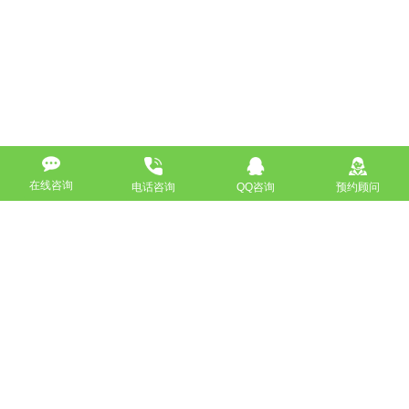
在线咨询
电话咨询
QQ咨询
预约顾问
高端网站定制
响应式网站
营销型网站
手机网站/微官网
电商/功能型网站
小程序开发