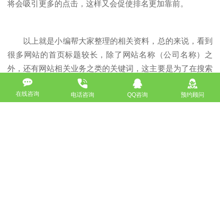
将会吸引更多的点击，这样又会促使排名更加靠前。
以上就是小编帮大家整理的相关资料，总的来说，看到
很多网站的首页标题较长，除了网站名称（公司名称）之
外，还有网站相关业务之类的关键词，这主要是为了在搜索
引擎检索结果中获得排名优势而考虑的，也属于正常的
搜索
在线咨询
电话咨询
QQ咨询
预约顾问
引擎优化
方法。因为一般的公司名称（或者品牌名称）中可
能不包含核心业务的关键词，这样当用户通过核心业务来检
索时，如果网站标题中没有这样的
关键词
，在搜索结果排名
中将处于不利地位。
如没特殊注明，文章均为酷站科技原创,转载请注明来自
http://www.bjkuzhan.com/wangzhanyouhua/5244.html