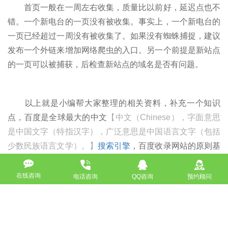
首页一般在一周左右收集，质量比以前好，延迟点也不
错。一个新电台的一页没有被收集。事实上，一个新电台的
一页已经超过一周没有被收集了。如果没有蜘蛛捕捉，建议
发布一个外链来增加网络爬虫的入口。另一个前提是新站点
的一页可以被捕获，后检查新站点的域名是否有问题。
以上就是小编帮大家整理的相关资料，补充一个知识
点，百度是全球最大的中文
【中文（Chinese），字面意思
是中国文字（特指汉字），广泛意思是中国语言文字（包括
少数民族语言文学）。】
搜索引擎
，百度收录网站的原则基
本上就是原创为王，复制内容的站基本上不收录或少收录。
百度已占了中国大半江山，我们做站一定要把百度给养好
在线咨询
电话咨询
QQ咨询
预约顾问
了，坚持原创。百度一旦把你的站拿入观察期，你可就要小
心了，有可能要不了一个月就会全部给你清0。百度对网站
改
关键字
和改版可是最敏感的，改版时可一定要小心，一点