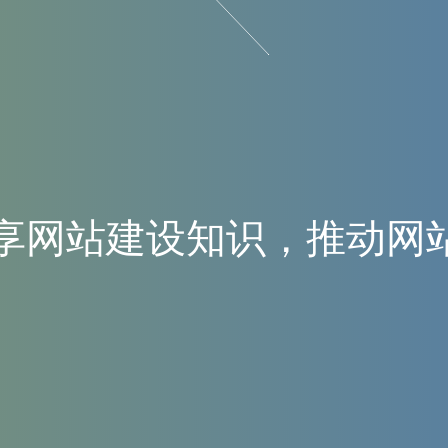
享
网
站
建
设
知
识
，
推
动
网