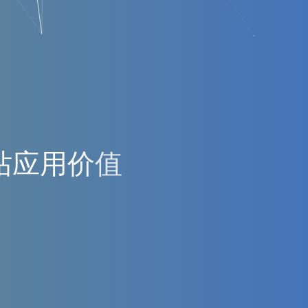
站
应
用
价
值