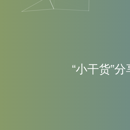
“
小
干
货
”
分