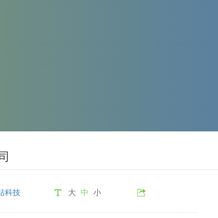
司
站科技
大
中
小